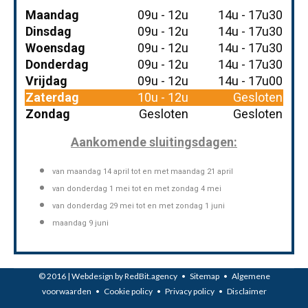
Maandag
09u - 12u
14u - 17u30
Dinsdag
09u - 12u
14u - 17u30
Woensdag
09u - 12u
14u - 17u30
Donderdag
09u - 12u
14u - 17u30
Vrijdag
09u - 12u
14u - 17u00
Zaterdag
10u - 12u
Gesloten
Zondag
Gesloten
Gesloten
Aankomende sluitingsdagen:
van maandag 14 april
tot en met maandag 21 april
van donderdag 1 mei tot en met zondag 4 mei
van donderdag 29 mei tot en met zondag 1 juni
maandag 9 juni
© 2016 | Webdesign by
RedBit.agency
•
Sitemap
•
Algemene
voorwaarden
•
Cookie policy
•
Privacy policy
•
Disclaimer