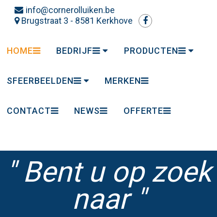
info@cornerolluiken.be
Brugstraat 3 - 8581 Kerkhove
HOME
BEDRIJF
PRODUCTEN
GESCHIEDENIS
MISSIE
ROLLUIKEN
POORTEN
VLIEGRAMEN EN
RAMEN EN DEURE
RAAMDECORATIE
SNELLOOPPOOR
BRANDDEUREN, -
ZONWERING
SFEERBEELDEN
MERKEN
DEUREN
POORTEN EN -
GORDIJNEN
DAKRAMEN
FACETTE
DUETTE SHADES
HORIZONTALE
SHUTTERS
CONTACT
NEWS
OFFERTE
SHADES
JALOEZIEËN
" Bent u op zoek
naar "